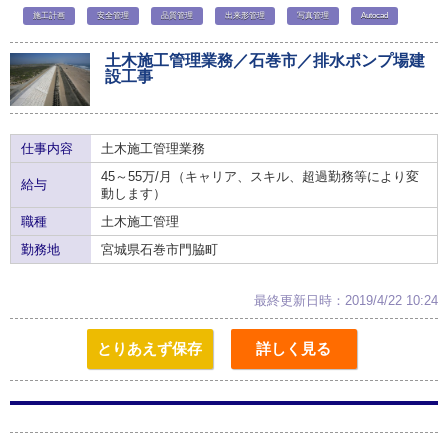
施工計画
安全管理
品質管理
出来形管理
写真管理
Autocad
土木施工管理業務／石巻市／排水ポンプ場建
設工事
仕事内容
土木施工管理業務
45～55万/月（キャリア、スキル、超過勤務等により変
給与
動します）
職種
土木施工管理
勤務地
宮城県石巻市門脇町
最終更新日時：2019/4/22 10:24
とりあえず保存
詳しく見る