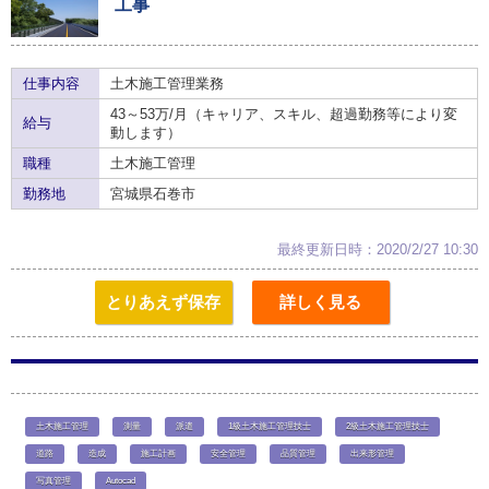
工事
仕事内容
土木施工管理業務
43～53万/月（キャリア、スキル、超過勤務等により変
給与
動します）
職種
土木施工管理
勤務地
宮城県石巻市
最終更新日時：2020/2/27 10:30
とりあえず保存
詳しく見る
土木施工管理
測量
派遣
1級土木施工管理技士
2級土木施工管理技士
道路
造成
施工計画
安全管理
品質管理
出来形管理
写真管理
Autocad