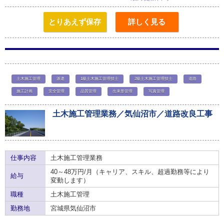
とりあえず保存
詳しく見る
土木施工管理
派遣
1級土木施工管理技士
2級土木施工管理技士
道路
施工計画
安全管理
品質管理
出来形管理
写真管理
土木施工管理業務／気仙沼市／道路改良工事
仕事内容
土木施工管理業務
40～48万円/月（キャリア、スキル、超過勤務等により
給与
変動します）
職種
土木施工管理
勤務地
宮城県気仙沼市