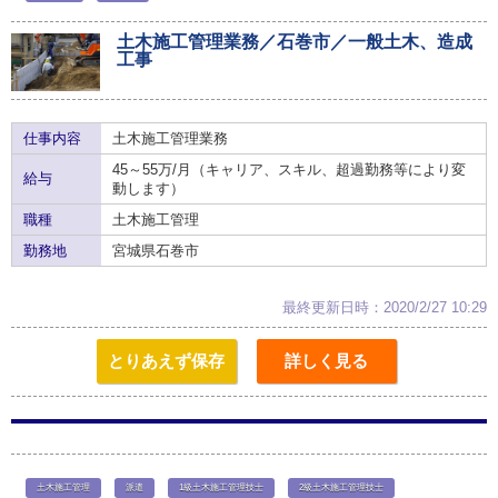
土木施工管理業務／石巻市／一般土木、造成
工事
仕事内容
土木施工管理業務
45～55万/月（キャリア、スキル、超過勤務等により変
給与
動します）
職種
土木施工管理
勤務地
宮城県石巻市
最終更新日時：2020/2/27 10:29
とりあえず保存
詳しく見る
土木施工管理
派遣
1級土木施工管理技士
2級土木施工管理技士