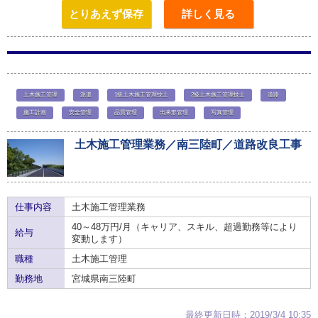
とりあえず保存
詳しく見る
土木施工管理
派遣
1級土木施工管理技士
2級土木施工管理技士
道路
施工計画
安全管理
品質管理
出来形管理
写真管理
土木施工管理業務／南三陸町／道路改良工事
仕事内容
土木施工管理業務
40～48万円/月（キャリア、スキル、超過勤務等により
給与
変動します）
職種
土木施工管理
勤務地
宮城県南三陸町
最終更新日時：2019/3/4 10:35