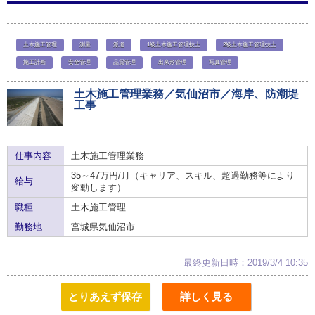
土木施工管理
測量
派遣
1級土木施工管理技士
2級土木施工管理技士
施工計画
安全管理
品質管理
出来形管理
写真管理
土木施工管理業務／気仙沼市／海岸、防潮堤
工事
仕事内容
土木施工管理業務
35～47万円/月（キャリア、スキル、超過勤務等により
給与
変動します）
職種
土木施工管理
勤務地
宮城県気仙沼市
最終更新日時：2019/3/4 10:35
とりあえず保存
詳しく見る