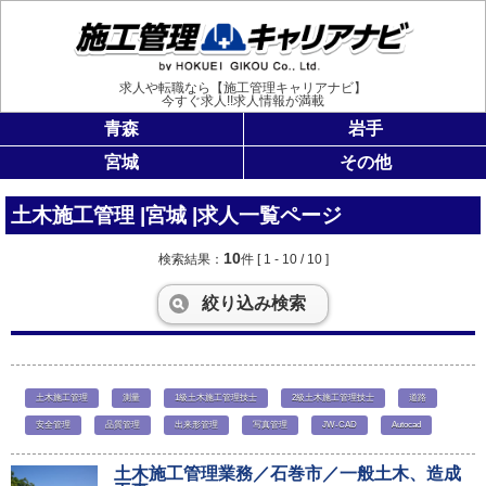
施工管理
求人や転職なら【施工管理キャリアナビ】
今すぐ求人!!求人情報が満載
青森
岩手
宮城
その他
土木施工管理 |宮城 |求人一覧ページ
10
検索結果：
件
[ 1 - 10 / 10 ]
絞り込み検索
土木施工管理
測量
1級土木施工管理技士
2級土木施工管理技士
道路
安全管理
品質管理
出来形管理
写真管理
JW-CAD
Autocad
土木施工管理業務／石巻市／一般土木、造成