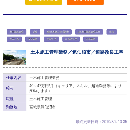
土木施工管理
派遣
1級土木施工管理技士
2級土木施工管理技士
道路
施工計画
安全管理
品質管理
出来形管理
写真管理
土木施工管理業務／気仙沼市／道路改良工事
仕事内容
土木施工管理業務
40～47万円/月（キャリア、スキル、超過勤務等により
給与
変動します）
職種
土木施工管理
勤務地
宮城県気仙沼市
最終更新日時：2019/3/4 10:35