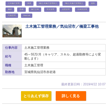
土木施工管理
派遣
1級土木施工管理技士
2級土木施工管理技士
道路
橋梁
造成
施工計画
安全管理
品質管理
出来形管理
写真管理
Autocad
土木施工管理業務／気仙沼市／橋梁工事他
仕事内容
土木施工管理業務
45～55万/月（キャリア、スキル、超過勤務等により変
給与
動します）
職種
土木施工管理
勤務地
宮城県気仙沼市赤岩港
最終更新日時：2019/4/22 10:07
とりあえず保存
詳しく見る