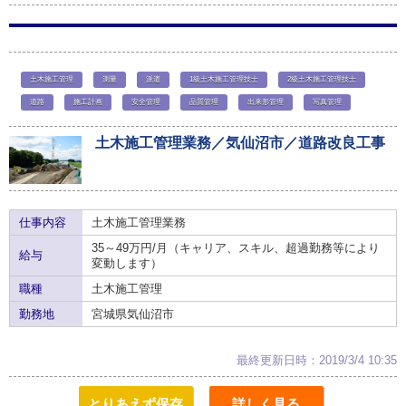
土木施工管理
測量
派遣
1級土木施工管理技士
2級土木施工管理技士
道路
施工計画
安全管理
品質管理
出来形管理
写真管理
土木施工管理業務／気仙沼市／道路改良工事
仕事内容
土木施工管理業務
35～49万円/月（キャリア、スキル、超過勤務等により
給与
変動します）
職種
土木施工管理
勤務地
宮城県気仙沼市
最終更新日時：2019/3/4 10:35
とりあえず保存
詳しく見る