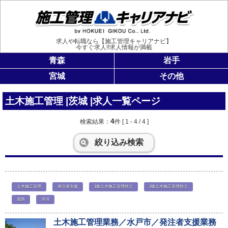
施工管理
求人や転職なら【施工管理キャリアナビ】
今すぐ求人!!求人情報が満載
青森
岩手
宮城
その他
土木施工管理 |茨城 |求人一覧ページ
4
検索結果：
件
[ 1 - 4 / 4 ]
絞り込み検索
土木施工管理
発注者支援
1級土木施工管理技士
2級土木施工管理技士
道路
河川
土木施工管理業務／水戸市／発注者支援業務