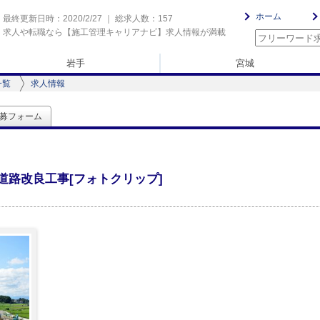
ホーム
最終更新日時：2020/2/27 ｜ 総求人数：157
求人や転職なら【施工管理キャリアナビ】求人情報が満載
岩手
宮城
一覧
求人情報
募フォーム
道路改良工事[フォトクリップ]