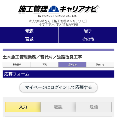
施工管理
求人や転職なら【施工管理キャリアナビ】
今すぐ求人!!求人情報が満載
青森
岩手
宮城
その他
土木施工管理業務／普代村／道路改良工事
募集要項
写真
応募する
保存する
応募フォーム
マイページにログインして応募する
入力
確認
送信