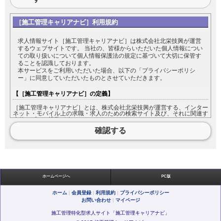
［施工管理キャリアナビ］利用規約
求人情報サイト［施工管理キャリアナビ］は株式会社北栄技興が運営
するウェブサイトです。 当社の、皆様からいただいた個人情報につい
ての取り扱いについて個人情報保護法の規定に基づいて大切に保管す
ることを認識しております。
本サービスをご利用いただいた場合、以下の「プライバシーポリシ
ー」に同意していただいたものとさせていただきます。
【［施工管理キャリアナビ］の定義】
［施工管理キャリアナビ］とは、株式会社北栄技興が運営する、インター
ネット・モバイル上の求職・求人のための検索サイト及び、それに関連す
るサービスの総称です。
［施工管理キャリアナビ］をご利用になる方は［施工管理キャリアナビ］
確認する
において入力した情報の内容について責任を負うものとします。
【利用規約の範囲】
本利用規約は［施工管理キャリアナビ］が提供するすべてのサービスに対
して適用されます。
ホームページへ
PC版
【利用規約の変更】
ホーム
|
会員登録
|
利用規約
|
プライバシーポリシー
お問い合わせ
|
マイページ
本利用規約は如何なる理由でも通知なしに変更することがあります。
施工管理特化型求人サイト「施工管理キャリアナビ」