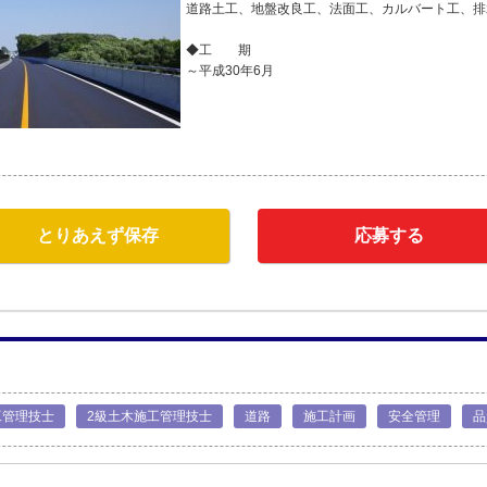
道路土工、地盤改良工、法面工、カルバート工、排
◆工 期
～平成30年6月
とりあえず保存
応募する
工管理技士
2級土木施工管理技士
道路
施工計画
安全管理
品