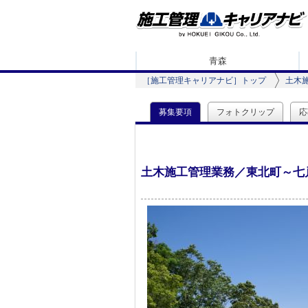
青森
［施工管理キャリアナビ］トップ
土木
募集要項
フォトクリップ
応
土木施工管理業務／東北町～七