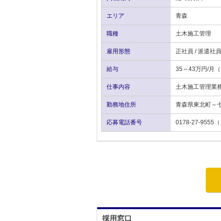
エリア
青森
職種
土木施工管理
雇用形態
正社員 / 派遣社
給与
35～43万円/
仕事内容
土木施工管理業
勤務地住所
青森県東北町～
応募電話番号
0178-27-9
採用窓口