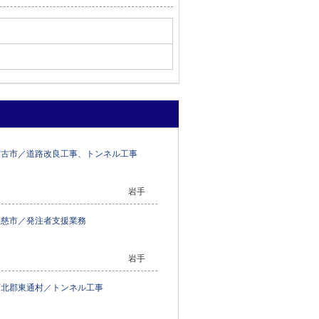
宮古市／道路改良工事、トンネル工事
岩手
久慈市／発注者支援業務
岩手
下北郡東通村／トンネル工事