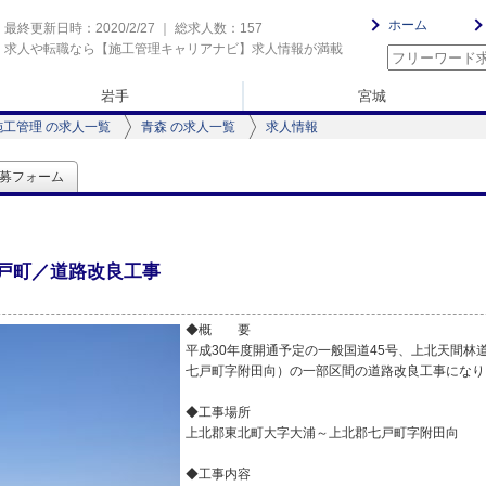
ホーム
最終更新日時：2020/2/27 ｜ 総求人数：157
求人や転職なら【施工管理キャリアナビ】求人情報が満載
岩手
宮城
施工管理 の求人一覧
青森 の求人一覧
求人情報
募フォーム
戸町／道路改良工事
◆概 要
平成30年度開通予定の一般国道45号、上北天間林道
七戸町字附田向）の一部区間の道路改良工事になり
◆工事場所
上北郡東北町大字大浦～上北郡七戸町字附田向
◆工事内容