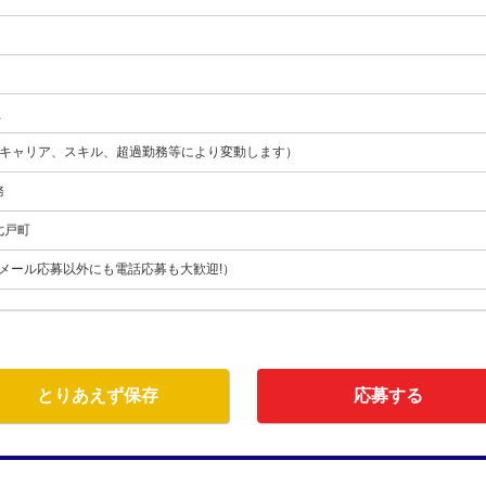
員
月（キャリア、スキル、超過勤務等により変動します）
務
七戸町
555（メール応募以外にも電話応募も大歓迎!）
とりあえず保存
応募する