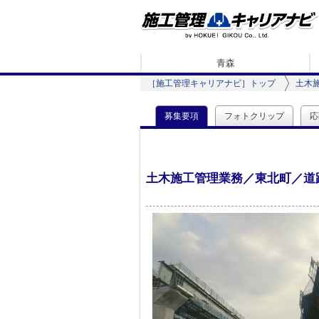
青森
［施工管理キャリアナビ］トップ
土木
募集要項
フォトクリップ
応
土木施工管理業務／東北町／道