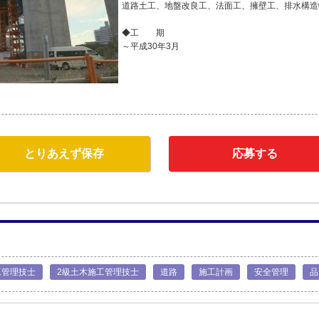
道路土工、地盤改良工、法面工、擁壁工、排水構造
◆工 期
～平成30年3月
とりあえず保存
応募する
工管理技士
2級土木施工管理技士
道路
施工計画
安全管理
品