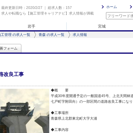
ホーム
最終更新日時：2020/2/27 ｜ 総求人数：157
求人や転職なら【施工管理キャリアナビ】求人情報が満載
岩手
宮城
施工管理 の求人一覧
青森 の求人一覧
求人情報
募フォーム
路改良工事
◆概 要
平成30年度開通予定の一般国道45号、上北天間林道
七戸町字附田向）の一部区間の道路改良工事になり
◆工事場所
青森県上北郡東北町大字大浦
◆工事内容