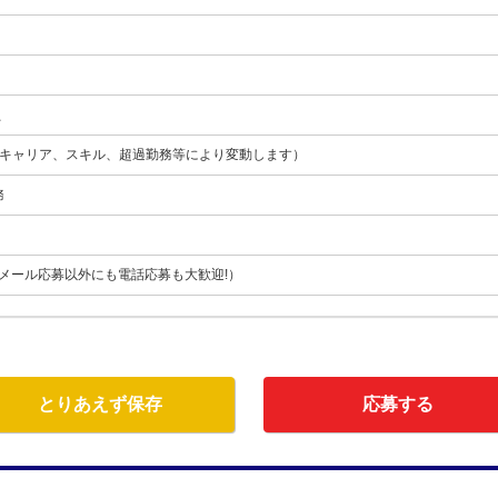
員
月（キャリア、スキル、超過勤務等により変動します）
務
555（メール応募以外にも電話応募も大歓迎!）
とりあえず保存
応募する