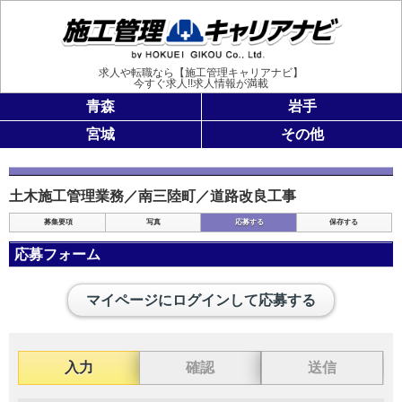
施工管理
求人や転職なら【施工管理キャリアナビ】
今すぐ求人!!求人情報が満載
青森
岩手
宮城
その他
土木施工管理業務／南三陸町／道路改良工事
募集要項
写真
応募する
保存する
応募フォーム
マイページにログインして応募する
入力
確認
送信