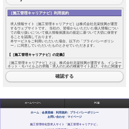
［施工管理キャリアナビ］利用規約
求人情報サイト［施工管理キャリアナビ］は株式会社北栄技興が運営
するウェブサイトです。 当社の、皆様からいただいた個人情報につい
ての取り扱いについて個人情報保護法の規定に基づいて大切に保管す
ることを認識しております。
本サービスをご利用いただいた場合、以下の「プライバシーポリシ
ー」に同意していただいたものとさせていただきます。
【［施工管理キャリアナビ］の定義】
［施工管理キャリアナビ］とは、株式会社北栄技興が運営する、インター
ネット・モバイル上の求職・求人のための検索サイト及び、それに関連す
るサービスの総称です。
［施工管理キャリアナビ］をご利用になる方は［施工管理キャリアナビ］
確認する
において入力した情報の内容について責任を負うものとします。
【利用規約の範囲】
本利用規約は［施工管理キャリアナビ］が提供するすべてのサービスに対
して適用されます。
ホームページへ
PC版
【利用規約の変更】
ホーム
|
会員登録
|
利用規約
|
プライバシーポリシー
お問い合わせ
|
マイページ
本利用規約は如何なる理由でも通知なしに変更することがあります。
施工管理特化型求人サイト「施工管理キャリアナビ」