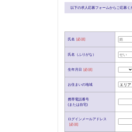
以下の求人応募フォームからご応募く
氏名
[必須]
氏名（ふりがな）
生年月日
[必須]
お住まいの地域
携帯電話番号
(または自宅)
ログインメールアドレス
[必須]