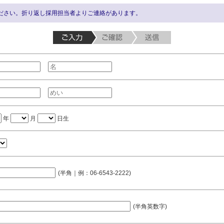
ださい。折り返し採用担当者よりご連絡があります。
年
月
日生
(半角｜例：06-6543-2222)
(半角英数字)