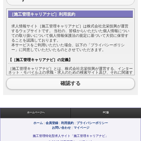
［施工管理キャリアナビ］利用規約
求人情報サイト［施工管理キャリアナビ］は株式会社北栄技興が運営
するウェブサイトです。 当社の、皆様からいただいた個人情報につい
ての取り扱いについて個人情報保護法の規定に基づいて大切に保管す
ることを認識しております。
本サービスをご利用いただいた場合、以下の「プライバシーポリシ
ー」に同意していただいたものとさせていただきます。
【［施工管理キャリアナビ］の定義】
［施工管理キャリアナビ］とは、株式会社北栄技興が運営する、インター
ネット・モバイル上の求職・求人のための検索サイト及び、それに関連す
るサービスの総称です。
［施工管理キャリアナビ］をご利用になる方は［施工管理キャリアナビ］
確認する
において入力した情報の内容について責任を負うものとします。
【利用規約の範囲】
本利用規約は［施工管理キャリアナビ］が提供するすべてのサービスに対
して適用されます。
ホームページへ
PC版
【利用規約の変更】
ホーム
|
会員登録
|
利用規約
|
プライバシーポリシー
お問い合わせ
|
マイページ
本利用規約は如何なる理由でも通知なしに変更することがあります。
施工管理特化型求人サイト「施工管理キャリアナビ」