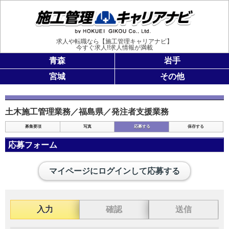
施工管理
求人や転職なら【施工管理キャリアナビ】
今すぐ求人!!求人情報が満載
青森
岩手
宮城
その他
土木施工管理業務／福島県／発注者支援業務
募集要項
写真
応募する
保存する
応募フォーム
マイページにログインして応募する
入力
確認
送信