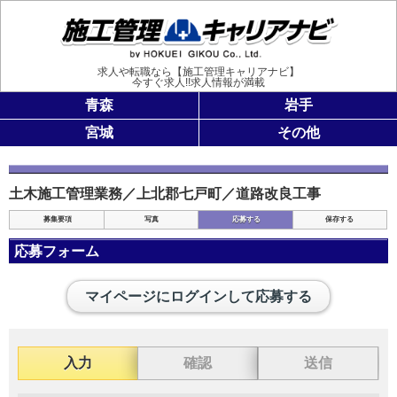
施工管理
求人や転職なら【施工管理キャリアナビ】
今すぐ求人!!求人情報が満載
青森
岩手
宮城
その他
土木施工管理業務／上北郡七戸町／道路改良工事
募集要項
写真
応募する
保存する
応募フォーム
マイページにログインして応募する
入力
確認
送信