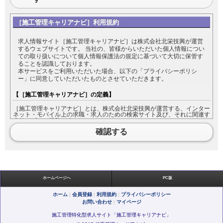
［施工管理キャリアナビ］利用規約
求人情報サイト［施工管理キャリアナビ］は株式会社北栄技興が運営
するウェブサイトです。 当社の、皆様からいただいた個人情報につい
ての取り扱いについて個人情報保護法の規定に基づいて大切に保管す
ることを認識しております。
本サービスをご利用いただいた場合、以下の「プライバシーポリシ
ー」に同意していただいたものとさせていただきます。
【［施工管理キャリアナビ］の定義】
［施工管理キャリアナビ］とは、株式会社北栄技興が運営する、インター
ネット・モバイル上の求職・求人のための検索サイト及び、それに関連す
るサービスの総称です。
［施工管理キャリアナビ］をご利用になる方は［施工管理キャリアナビ］
確認する
において入力した情報の内容について責任を負うものとします。
【利用規約の範囲】
本利用規約は［施工管理キャリアナビ］が提供するすべてのサービスに対
して適用されます。
ホームページへ
PC版
【利用規約の変更】
ホーム
|
会員登録
|
利用規約
|
プライバシーポリシー
お問い合わせ
|
マイページ
本利用規約は如何なる理由でも通知なしに変更することがあります。
施工管理特化型求人サイト「施工管理キャリアナビ」