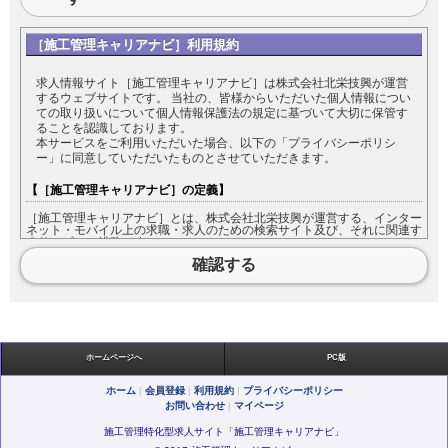
［施工管理キャリアナビ］利用規約
求人情報サイト［施工管理キャリアナビ］は株式会社北栄技興が運営
するウェブサイトです。 当社の、皆様からいただいた個人情報につい
ての取り扱いについて個人情報保護法の規定に基づいて大切に保管す
ることを認識しております。
本サービスをご利用いただいた場合、以下の「プライバシーポリシ
ー」に同意していただいたものとさせていただきます。
【［施工管理キャリアナビ］の定義】
［施工管理キャリアナビ］とは、株式会社北栄技興が運営する、インター
ネット・モバイル上の求職・求人のための検索サイト及び、それに関連す
るサービスの総称です。
［施工管理キャリアナビ］をご利用になる方は［施工管理キャリアナビ］
確認する
において入力した情報の内容について責任を負うものとします。
【利用規約の範囲】
本利用規約は［施工管理キャリアナビ］が提供するすべてのサービスに対
して適用されます。
ホームページへ
PC版
【利用規約の変更】
ホーム
|
会員登録
|
利用規約
|
プライバシーポリシー
お問い合わせ
|
マイページ
本利用規約は如何なる理由でも通知なしに変更することがあります。
施工管理特化型求人サイト「施工管理キャリアナビ」