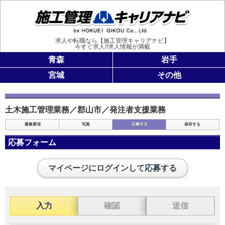
施工管理
求人や転職なら【施工管理キャリアナビ】
今すぐ求人!!求人情報が満載
青森
岩手
宮城
その他
土木施工管理業務／郡山市／発注者支援業務
募集要項
写真
応募する
保存する
応募フォーム
マイページにログインして応募する
入力
確認
送信