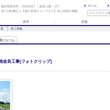
ホーム
最終更新日時：2020/2/27 ｜ 総求人数：157
求人や転職なら【施工管理キャリアナビ】求人情報が満載
岩手
宮城
一覧
求人情報
募フォーム
路改良工事[フォトクリップ]