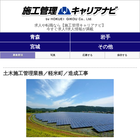
施工管理
求人や転職なら【施工管理キャリアナビ】
今すぐ求人!!求人情報が満載
青森
岩手
宮城
その他
募集要項
写真
応募する
保存する
土木施工管理業務／軽米町／造成工事