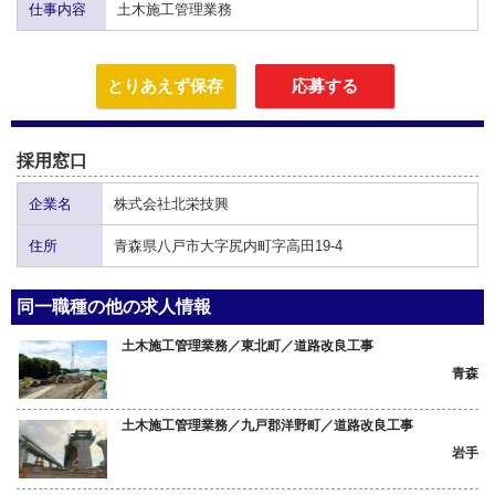
仕事内容
土木施工管理業務
とりあえず保存
応募する
採用窓口
企業名
株式会社北栄技興
住所
青森県八戸市大字尻内町字高田19-4
同一職種の他の求人情報
土木施工管理業務／東北町／道路改良工事
青森
土木施工管理業務／九戸郡洋野町／道路改良工事
岩手