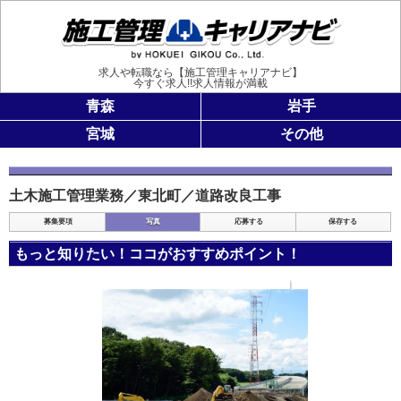
施工管理
求人や転職なら【施工管理キャリアナビ】
今すぐ求人!!求人情報が満載
青森
岩手
宮城
その他
土木施工管理業務／東北町／道路改良工事
募集要項
写真
応募する
保存する
もっと知りたい！ココがおすすめポイント！